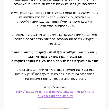
תחומי החיים, להגשים עצמם ולחיות חיים מלאים ומאושרים.
ליאת נשואה לאלון ואמא לארבע בנות נפלאות, אקדמאית בעלת
שני תארים, תואר ראשון במדעי החברה בהצטיינות
מאוניברסיטת בר-אילן ותואר שני בבריאות הוליסטית
מאוניברסיטת לסלי ארה"ב.
מעל הכל, ליאת הינה אדיבה, אמפתית, מחבקת ולא שיפוטית
ותקבל עבורכם את המסרים בתקשור בדרך אוהבת מחזקת
ומעצימה.
ליאת מקיימת תקשור ויעוץ אישי ועסקי בכל תחומי החיים
וכן תקשור עם נפטרים באור ואהבה.
התקשור נערך טלפונית מכל מקום בעולם באופן דיסקרטי.
כמו כן, ליאת מופיעה רבות בכלי תקשורת שונים, כנסים,
פסטיבלים וחוגי בית בכל רחבי הארץ ובחו"ל וכן מקיימת
סדנאות מודעות, תקשור ופיתוח האינטואיציה.
מוזמנים להתרשם:
לחצו לקרוא המלצות מתקשרת מדיום מומלצת
/
לחצו
לצפות בסרטוני תקשור
.